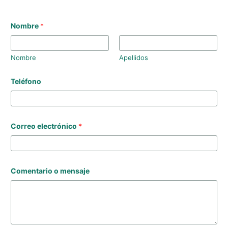
Nombre
*
Nombre
Apellidos
T
Teléfono
e
l
é
f
o
n
Correo electrónico
*
o
C
o
m
e
Comentario o mensaje
n
t
a
r
i
o