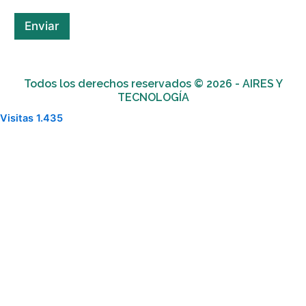
C
o
Enviar
r
r
e
o
Todos los derechos reservados © 2026 - AIRES Y
TECNOLOGÍA
Visitas
1.435