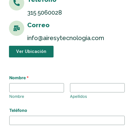
mantenimiento y su enfoque innovador.
315 5060028
Correo
info@airesytecnologia.com
Ver Ubicación
Nombre
*
Nombre
Apellidos
Teléfono
C