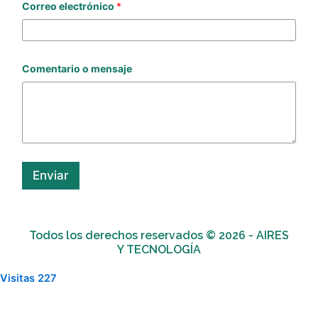
Correo electrónico
*
o
r
r
e
o
o
Comentario o mensaje
e
l
e
c
t
r
ó
n
Enviar
i
c
o
Todos los derechos reservados © 2026 - AIRES
Y TECNOLOGÍA
Visitas
227