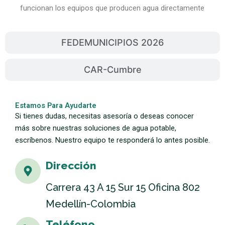
funcionan los equipos que producen agua directamente
del aire, sin necesidad de infraestructura hídrica
tradicional. Además, los paneles solares flexibles
FEDEMUNICIPIOS 2026
llamaron la atención por su adaptabilidad a fachadas,
techos no convencionales y espacios donde los
paneles tradicionales no encajan fácilmente.
CAR-Cumbre
Estas soluciones son ideales para comunidades
apartadas, edificaciones sostenibles y entidades
Estamos Para Ayudarte
Si tienes dudas, necesitas asesoría o deseas conocer
públicas que buscan reducir costos operativos y su
más sobre nuestras soluciones de agua potable,
huella ambiental.
escríbenos. Nuestro equipo te responderá lo antes posible.
La presencia de Aires y Tecnología en Expo I no solo
Dirección
generó interés comercial, sino también alianzas con
alcaldías, operadores logísticos y organismos de
Carrera 43 A 15 Sur 15 Oficina 802
cooperación que vieron en su portafolio una
oportunidad tangible de transformación social y
Medellín-Colombia
ambiental. Las soluciones de la empresa fueron
Teléfono
valoradas por su impacto directo, su bajo