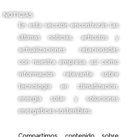
NOTICIAS
En esta sección encontrarás las
últimas noticias, artículos y
actualizaciones relacionadas
con nuestra empresa, así como
información relevante sobre
tecnología en climatización,
energía solar y soluciones
energéticas sostenibles.
Compartimos contenido sobre