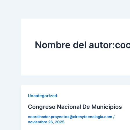
Ir
al
contenido
Nombre del autor:co
Uncategorized
Congreso Nacional De Municipios
coordinador.proyectos@airesytecnologia.com
/
noviembre 26, 2025